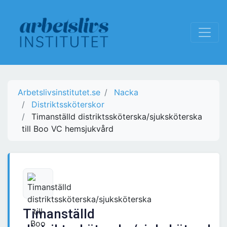
Arbetslivsinstitutet.se
Nacka
Distriktssköterskor
Timanställd distriktssköterska/sjuksköterska
till Boo VC hemsjukvård
Timanställd