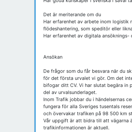
Har goda kunskaper i svenska i såväl tal
Det är meriterande om du
Har erfarenhet av arbete inom logistik m
flödeshantering, som speditör eller likn
Har erfarenhet av digitala ansöknings- 
Ansökan
De frågor som du får besvara när du ski
för det första urvalet vi gör. Om det int
bifogar ditt CV. Vi har slutat begära in
del av urvalsunderlaget.
Inom Trafik jobbar du i händelsernas ce
fungera för alla Sveriges tusentals resen
och övervakar trafiken på 98 500 km st
Vår uppgift är att bidra till att vägarn
trafikinformationen är aktuell.