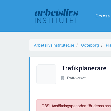
Om oss
Arbetslivsinstitutet.se
Göteborg
Pl
Trafikplanerare
Trafikverket
OBS! Ansökningsperioden för denna ann