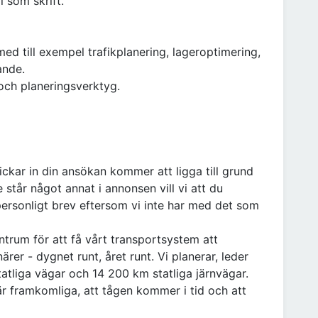
 som skrift.
ed till exempel trafikplanering, lageroptimering,
ande.
och planeringsverktyg.
ckar in din ansökan kommer att ligga till grund
e står något annat i annonsen vill vi att du
 personligt brev eftersom vi inte har med det som
ntrum för att få vårt transportsystem att
ärer - dygnet runt, året runt. Vi planerar, leder
atliga vägar och 14 200 km statliga järnvägar.
a är framkomliga, att tågen kommer i tid och att