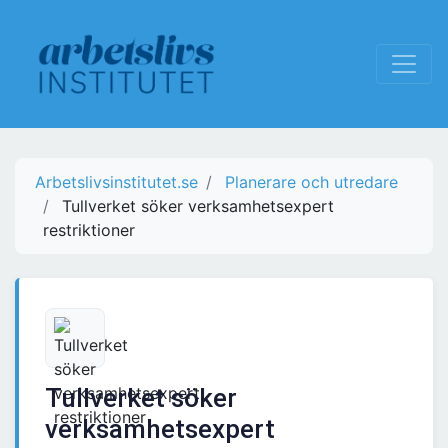
Arbetslivsinstitutet.se
Planerare och utredare
Tullverket söker verksamhetsexpert
restriktioner
Tullverket söker
verksamhetsexpert