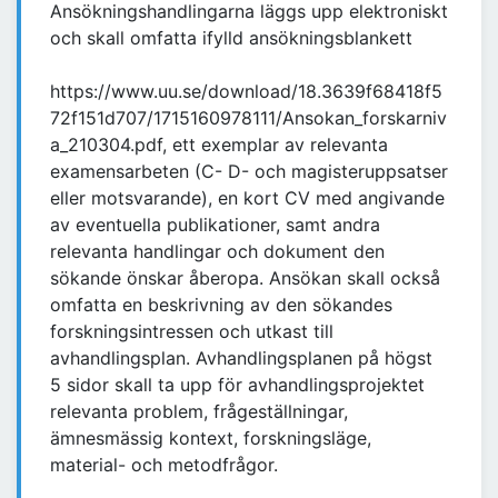
Ansökningshandlingarna läggs upp elektroniskt
och skall omfatta ifylld ansökningsblankett
https://www.uu.se/download/18.3639f68418f5
72f151d707/1715160978111/Ansokan_forskarniv
a_210304.pdf, ett exemplar av relevanta
examensarbeten (C- D- och magisteruppsatser
eller motsvarande), en kort CV med angivande
av eventuella publikationer, samt andra
relevanta handlingar och dokument den
sökande önskar åberopa. Ansökan skall också
omfatta en beskrivning av den sökandes
forskningsintressen och utkast till
avhandlingsplan. Avhandlingsplanen på högst
5 sidor skall ta upp för avhandlingsprojektet
relevanta problem, frågeställningar,
ämnesmässig kontext, forskningsläge,
material- och metodfrågor.