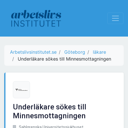
Arbetslivsinstitutet.se
Göteborg
läkare
Underläkare sökes till Minnesmottagningen
Underläkare sökes till
Minnesmottagningen
Sahlgrenska Universitetssjukhuset,