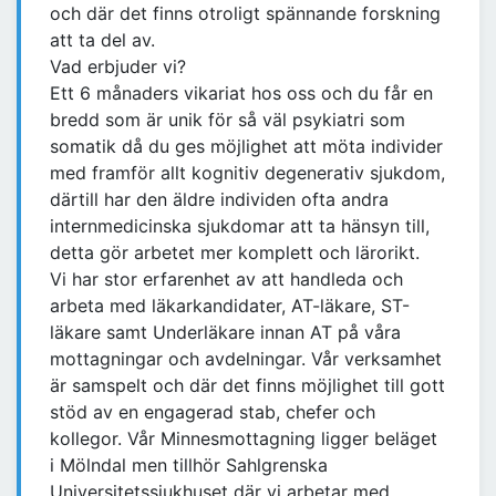
och där det finns otroligt spännande forskning
att ta del av.
Vad erbjuder vi?
Ett 6 månaders vikariat hos oss och du får en
bredd som är unik för så väl psykiatri som
somatik då du ges möjlighet att möta individer
med framför allt kognitiv degenerativ sjukdom,
därtill har den äldre individen ofta andra
internmedicinska sjukdomar att ta hänsyn till,
detta gör arbetet mer komplett och lärorikt.
Vi har stor erfarenhet av att handleda och
arbeta med läkarkandidater, AT-läkare, ST-
läkare samt Underläkare innan AT på våra
mottagningar och avdelningar. Vår verksamhet
är samspelt och där det finns möjlighet till gott
stöd av en engagerad stab, chefer och
kollegor. Vår Minnesmottagning ligger beläget
i Mölndal men tillhör Sahlgrenska
Universitetssjukhuset där vi arbetar med