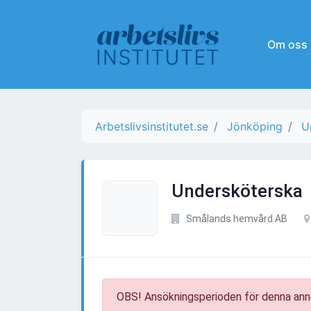
Om oss
Arbetslivsinstitutet.se
Jönköping
U
Undersköterska
Smålands hemvård AB
OBS! Ansökningsperioden för denna ann