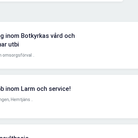
ng inom Botkyrkas vård och
ar utbi
 omsorgsförval ..
bb inom Larm och service!
gen, Hemtjäns ..