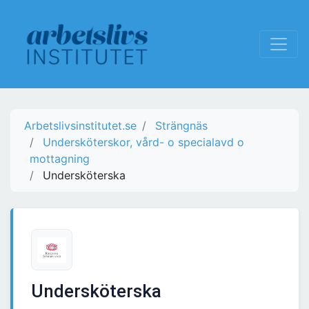
Arbetslivsinstitutet.se
Strängnäs
Undersköterskor, vård- o specialavd o
mottagning
Undersköterska
Undersköterska