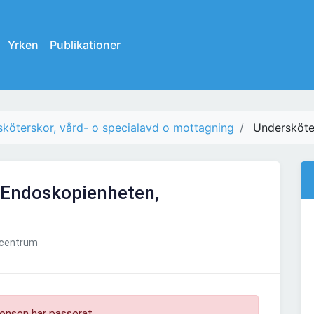
Yrken
Publikationer
köterskor, vård- o specialavd o mottagning
Undersköte
 Endoskopienheten,
gcentrum
onsen har passerat.