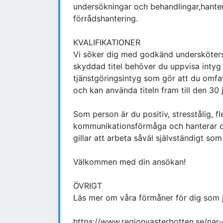
undersökningar och behandlingar,hante
förrådshantering.
KVALIFIKATIONER
Vi söker dig med godkänd undersköters
skyddad titel behöver du uppvisa intyg f
tjänstgöringsintyg som gör att du omf
och kan använda titeln fram till den 30 
Som person är du positiv, stresstålig, fl
kommunikationsförmåga och hanterar det
gillar att arbeta såväl självständigt so
Välkommen med din ansökan!
ÖVRIGT
Läs mer om våra förmåner för dig som
https://www.regionvasterbotten.se/nar