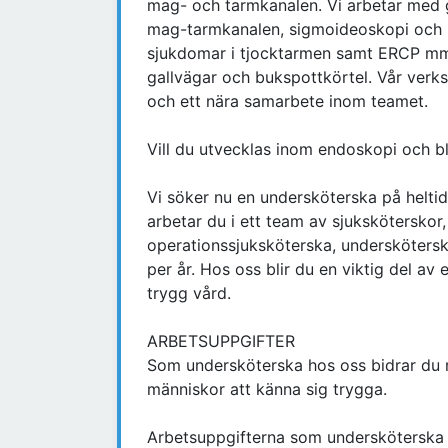
mag- och tarmkanalen. Vi arbetar med 
mag-tarmkanalen, sigmoideoskopi och k
sjukdomar i tjocktarmen samt ERCP mm f
gallvägar och bukspottkörtel. Vår ver
och ett nära samarbete inom teamet.
Vill du utvecklas inom endoskopi och b
Vi söker nu en undersköterska på helti
arbetar du i ett team av sjuksköterskor
operationssjuksköterska, underskötersk
per år. Hos oss blir du en viktig del a
trygg vård.
ARBETSUPPGIFTER
Som undersköterska hos oss bidrar d
människor att känna sig trygga.
Arbetsuppgifterna som undersköterska b