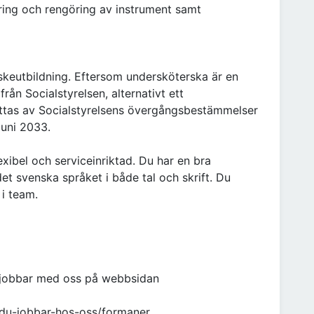
ring och rengöring av instrument samt
keutbildning. Eftersom undersköterska är en
rån Socialstyrelsen, alternativt ett
attas av Socialstyrelsens övergångsbestämmelser
juni 2033.
exibel och serviceinriktad. Du har en bra
 svenska språket i både tal och skrift. Du
m i team.
 jobbar med oss på webbsidan
-du-jobbar-hos-oss/formaner