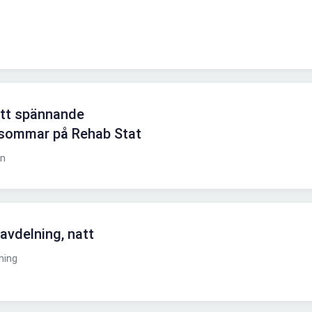
d
ett spännande
 sommar på Rehab Stat
en
avdelning, natt
ning