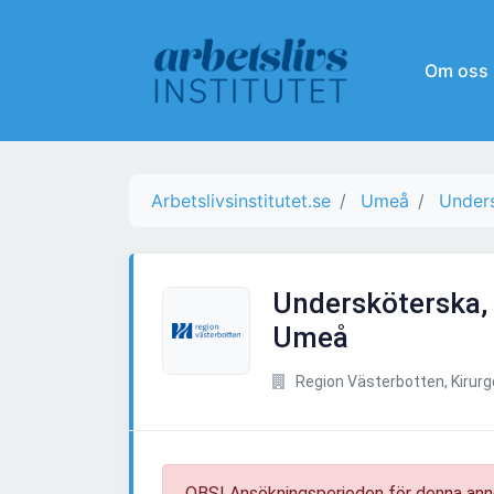
Om oss
Arbetslivsinstitutet.se
Umeå
Unders
Undersköterska,
Umeå
Region Västerbotten, Kirur
OBS! Ansökningsperioden för denna ann