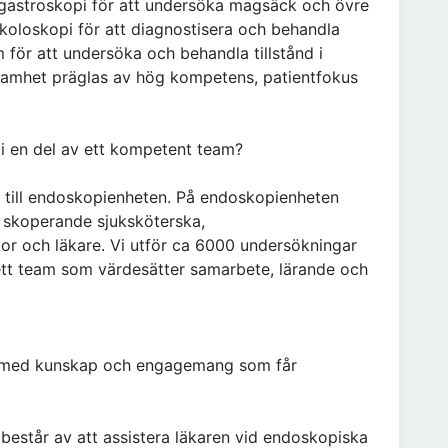
gastroskopi för att undersöka magsäck och övre
oloskopi för att diagnostisera och behandla
ör att undersöka och behandla tillstånd i
ksamhet präglas av hög kompetens, patientfokus
li en del av ett kompetent team?
d till endoskopienheten. På endoskopienheten
, skoperande sjuksköterska,
or och läkare. Vi utför ca 6000 undersökningar
v ett team som värdesätter samarbete, lärande och
u med kunskap och engagemang som får
estår av att assistera läkaren vid endoskopiska