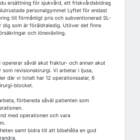
u ersättning för sjukvård, ett friskvårdsbidrag
 välutrustade personalgymmet Lyftet för endast
ring till förmånligt pris och subventionerad SL-
ör dig som är föräldraledig. Utöver det finns
örsäkringar och löneväxling.
i opererar såväl akut fraktur- och annan akut
om revisionskirurgi. Vi arbetar i ljusa,
r där vi totalt har 12 operationssalar, 6
irurgi-blocket.
rbeta, förbereda såväl patienten som
erationen.
and med operationen och vara
rm.
eten samt bidra till att bibehålla en god
arandra.