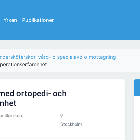
Yrken
Publikationer
ndersköterskor, vård- o specialavd o mottagning
perationserfarenhet
med ortopedi- och
enhet
edkliniken,
Stockholm