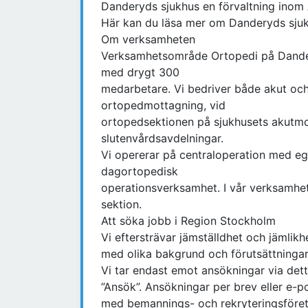
Danderyds sjukhus en förvaltning inom
Här kan du läsa mer om Danderyds sju
Om verksamheten
Verksamhetsområde Ortopedi på Dander
med drygt 300
medarbetare. Vi bedriver både akut och 
ortopedmottagning, vid
ortopedsektionen på sjukhusets akutmo
slutenvårdsavdelningar.
Vi opererar på centraloperation med e
dagortopedisk
operationsverksamhet. I vår verksamhe
sektion.
Att söka jobb i Region Stockholm
Vi eftersträvar jämställdhet och jämlik
med olika bakgrund och förutsättningar
Vi tar endast emot ansökningar via de
”Ansök”. Ansökningar per brev eller e-p
med bemannings- och rekryteringsföreta