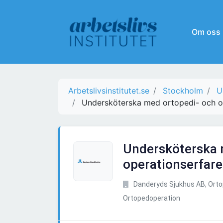
Om oss
Arbetslivsinstitutet.se
Stockholm
U
Undersköterska med ortopedi- och o
Undersköterska 
operationserfar
Danderyds Sjukhus AB, Ortop
Ortopedoperation