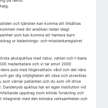
ing på heltid.
 helg.
stiden och tjänsten kan komma att tillsättas
älkommen med din ansökan redan idag!
erksamhet som kan komma att hantera barn
 utdrag ur belastnings- och misstankeregistret
törsta akutsjukhus med natur, vatten och t-bana
4500 medarbetare och vi tar emot 2000
årdens puls med högkvalitativ vård och det nära
och ger dig möjligheten att växa och utvecklas
Du som värnar patienten och du som vill driva
. Danderyds sjukhus har en egen institution vid
t omfattande uppdrag inom klinisk forskning och
kt integrerat med den kliniska verksamheten och