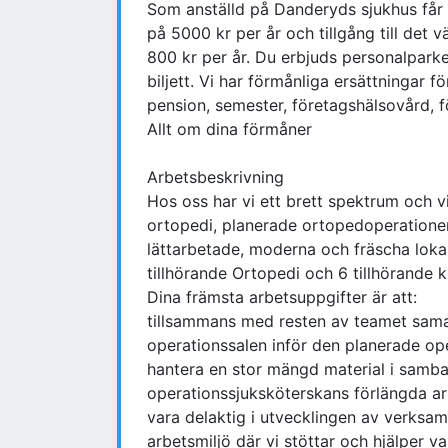
Som anställd på Danderyds sjukhus får d
på 5000 kr per år och tillgång till det
800 kr per år. Du erbjuds personalparke
biljett. Vi har förmånliga ersättningar f
pension, semester, företagshälsovård, f
Allt om dina förmåner
Arbetsbeskrivning
Hos oss har vi ett brett spektrum och v
ortopedi, planerade ortopedoperationer s
lättarbetade, moderna och fräscha lokale
tillhörande Ortopedi och 6 tillhörande k
Dina främsta arbetsuppgifter är att:
tillsammans med resten av teamet sama
operationssalen inför den planerade op
hantera en stor mängd material i samb
operationssjuksköterskans förlängda a
vara delaktig i utvecklingen av verksamh
arbetsmiljö där vi stöttar och hjälper v