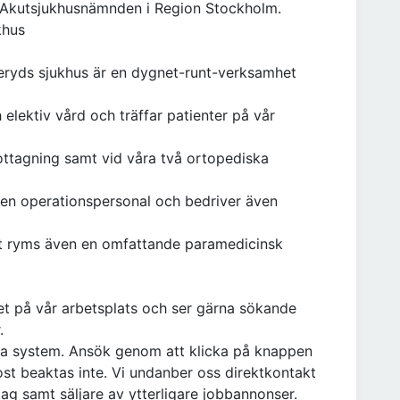
 Akutsjukhusnämnden i Region Stockholm.
khus
yds sjukhus är en dygnet-runt-verksamhet
elektiv vård och träffar patienter på vår
ttagning samt vid våra två ortopediska
gen operationspersonal och bedriver även
t ryms även en omfattande paramedicinsk
het på vår arbetsplats och ser gärna sökande
.
tta system. Ansök genom att klicka på knappen
ost beaktas inte. Vi undanber oss direktkontakt
g samt säljare av ytterligare jobbannonser.