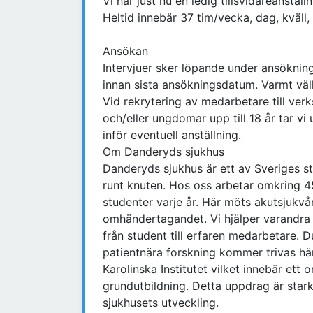
Vi har just nu en ledig tillsvidareanställn
Heltid innebär 37 tim/vecka, dag, kväll,
Ansökan
Intervjuer sker löpande under ansökning
innan sista ansökningsdatum. Varmt v
Vid rekrytering av medarbetare till v
och/eller ungdomar upp till 18 år tar vi
inför eventuell anställning.
Om Danderyds sjukhus
Danderyds sjukhus är ett av Sveriges s
runt knuten. Hos oss arbetar omkring 
studenter varje år. Här möts akutsjukv
omhändertagandet. Vi hjälper varandra 
från student till erfaren medarbetare. 
patientnära forskning kommer trivas här
Karolinska Institutet vilket innebär et
grundutbildning. Detta uppdrag är star
sjukhusets utveckling.