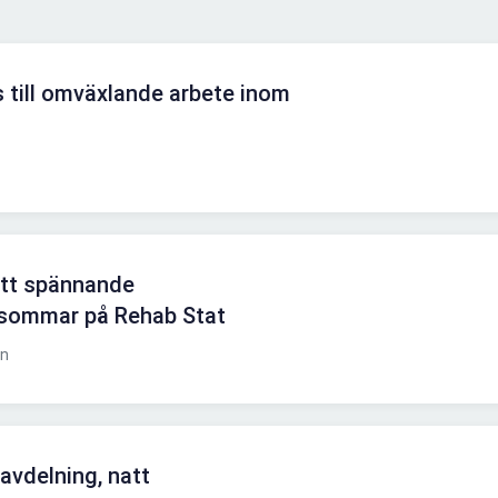
 till omväxlande arbete inom
d
ett spännande
 sommar på Rehab Stat
en
avdelning, natt