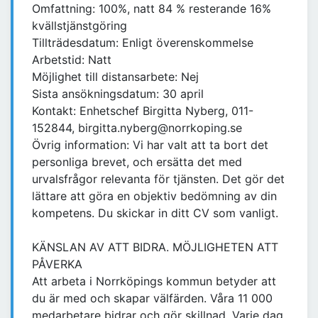
Omfattning: 100%, natt 84 % resterande 16%
kvällstjänstgöring
Tillträdesdatum: Enligt överenskommelse
Arbetstid: Natt
Möjlighet till distansarbete: Nej
Sista ansökningsdatum: 30 april
Kontakt: Enhetschef Birgitta Nyberg, 011-
152844, birgitta.nyberg@norrkoping.se
Övrig information: Vi har valt att ta bort det
personliga brevet, och ersätta det med
urvalsfrågor relevanta för tjänsten. Det gör det
lättare att göra en objektiv bedömning av din
kompetens. Du skickar in ditt CV som vanligt.
KÄNSLAN AV ATT BIDRA. MÖJLIGHETEN ATT
PÅVERKA
Att arbeta i Norrköpings kommun betyder att
du är med och skapar välfärden. Våra 11 000
medarbetare bidrar och gör skillnad. Varje dag.