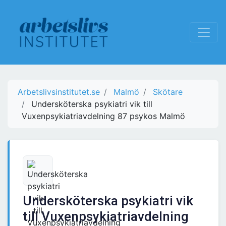
Arbetslivsinstitutet.se
Malmö
Skötare
Undersköterska psykiatri vik till
Vuxenpsykiatriavdelning 87 psykos Malmö
Undersköterska psykiatri vik
till Vuxenpsykiatriavdelning