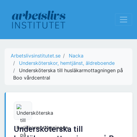
Arbetslivsinstitutet.se
Nacka
Undersköterskor, hemtjänst, äldreboende
Undersköterska till husläkarmottagningen på
Boo vårdcentral
Undersköterska till