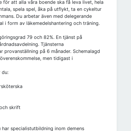
 för att alla våra boende ska få leva livet, hela
mtala, spela spel, åka på utflykt, ta en cykeltur
llsammans. Du arbetar även med delegerande
al i form av läkemedelshantering och träning.
tgöringsgrad 79 och 82%. En tjänst på
rdnadsavdelning. Tjänsterna
ämpar provanställning på 6 månader. Schemalagd
gt överenskommelse, men tidigast i
 du:
rsköterska
och skrift
u har specialistutbildning inom demens