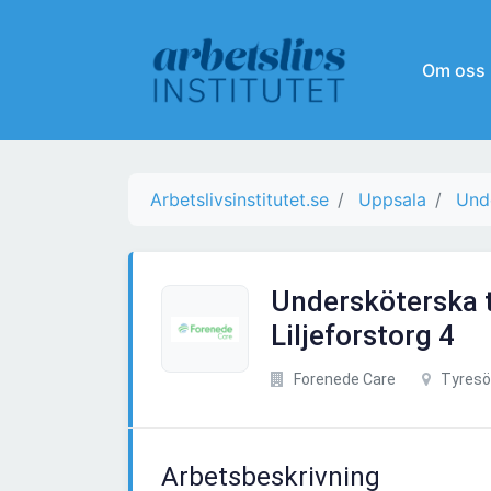
Om oss
Arbetslivsinstitutet.se
Uppsala
Und
Undersköterska ti
Liljeforstorg 4
Forenede Care
Tyresö
Arbetsbeskrivning