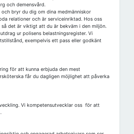
org och demensvård.
rad och bryr du dig om dina medmänniskor
da relationer och är serviceinriktad. Hos oss
 så det är viktigt att du är bekväm i den miljön.
 utdrag ur polisens belastningsregister. Vi
etstillstånd, exempelvis ett pass eller godkänt
tring för att kunna erbjuda den mest
sköterska får du dagligen möjlighet att påverka
veckling. Vi kompetensutvecklar oss för att
.
långsiktig och engagerad arbetsgivare som ser