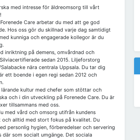
ska med intresse för äldreomsorg till vårt
!
å Forenede Care arbetar du med att ge god
de. Hos oss gör du skillnad varje dag samtidigt
 med kunniga och engagerade kollegor är du
g.
 med inriktning på demens, omvårdnad och
 Silviacertifierade sedan 2015. Liljeforstorg
/Salabacke nära centrala Uppsala. Du tar dig
 är ett boende i egen regi sedan 2012 och
n.
h lärande kultur med chefer som stöttar och
rska och i din utveckling på Forenede Care. Du är
äxer tillsammans med oss.
 du med vård och omsorg utifrån kundens
 och alltid med stort fokus på kvalitet. Du
med personlig hygien, förberedelser och servering
as där som socialt umgänge. Det sociala