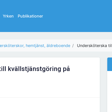
Yrken
Publikationer
ersköterskor, hemtjänst, äldreboende
Undersköterska till
ll kvällstjänstgöring på