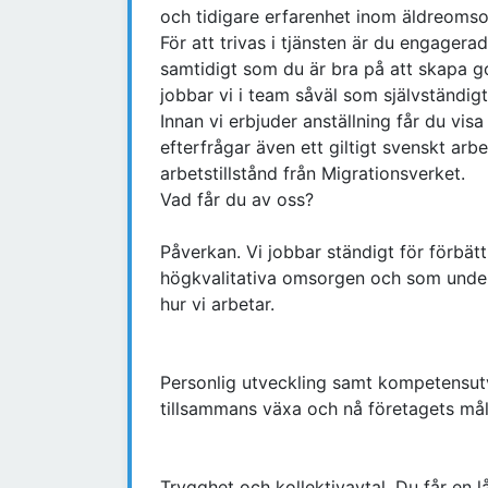
och tidigare erfarenhet inom äldreoms
För att trivas i tjänsten är du engage
samtidigt som du är bra på att skapa go
jobbar vi i team såväl som självständigt
Innan vi erbjuder anställning får du visa
efterfrågar även ett giltigt svenskt arb
arbetstillstånd från Migrationsverket.
Vad får du av oss?
Påverkan. Vi jobbar ständigt för förbät
högkvalitativa omsorgen och som under
hur vi arbetar.
Personlig utveckling samt kompetensut
tillsammans växa och nå företagets mål
Trygghet och kollektivavtal. Du får en 