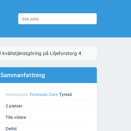
 kvällstjänstgöring på Liljeforstorg 4
Sammanfattning
Arbetsplats:
Forenede Care
Tyresö
2 platser
Tills vidare
Deltid