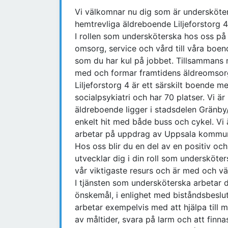
Vi välkomnar nu dig som är undersköter
hemtrevliga äldreboende Liljeforstorg 4
I rollen som undersköterska hos oss p
omsorg, service och vård till våra boen
som du har kul på jobbet. Tillsammans
med och formar framtidens äldreomsor
Liljeforstorg 4 är ett särskilt boende
socialpsykiatri och har 70 platser. Vi är
äldreboende ligger i stadsdelen Gränby
enkelt hit med både buss och cykel. Vi
arbetar på uppdrag av Uppsala kommu
Hos oss blir du en del av en positiv oc
utvecklar dig i din roll som undersköte
vår viktigaste resurs och är med och v
I tjänsten som undersköterska arbetar
önskemål, i enlighet med biståndsbeslut
arbetar exempelvis med att hjälpa till 
av måltider, svara på larm och att finn