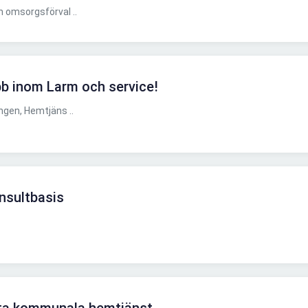
 omsorgsförval ..
bb inom Larm och service!
gen, Hemtjäns ..
nsultbasis