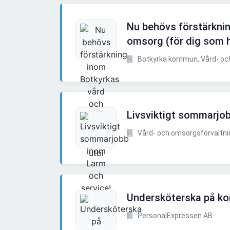
Nu behövs förstärkni
omsorg (för dig som h
Botkyrka kommun, Vård- och
Livsviktigt sommarjo
Vård- och omsorgsförvaltnin
Undersköterska på ko
PersonalExpressen AB