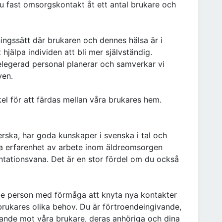
du fast omsorgskontakt åt ett antal brukare och
lningssätt där brukaren och dennes hälsa är i
 hjälpa individen att bli mer självständig.
legerad personal planerar och samverkar vi
ven.
kel för att färdas mellan våra brukares hem.
rska, har goda kunskaper i svenska i tal och
 ha erfarenhet av arbete inom äldreomsorgen
tationsvana. Det är en stor fördel om du också
nde person med förmåga att knyta nya kontakter
 brukares olika behov. Du är förtroendeingivande,
ande mot våra brukare, deras anhöriga och dina