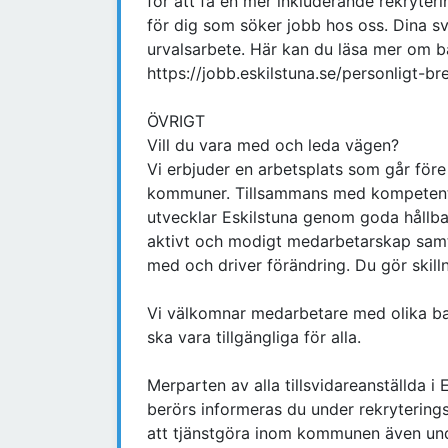
för att få en mer inkluderande rekryter
för dig som söker jobb hos oss. Dina sva
urvalsarbete. Här kan du läsa mer om ba
https://jobb.eskilstuna.se/personligt-br
ÖVRIGT
Vill du vara med och leda vägen?
Vi erbjuder en arbetsplats som går före
kommuner. Tillsammans med kompetent
utvecklar Eskilstuna genom goda hållb
aktivt och modigt medarbetarskap samt e
med och driver förändring. Du gör skill
Vi välkomnar medarbetare med olika bak
ska vara tillgängliga för alla.
Merparten av alla tillsvidareanställda 
berörs informeras du under rekryterings
att tjänstgöra inom kommunen även un