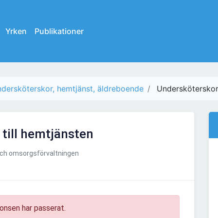
Yrken
Publikationer
dersköterskor, hemtjänst, äldreboende
Undersköterskor 
till hemtjänsten
och omsorgsförvaltningen
onsen har passerat.