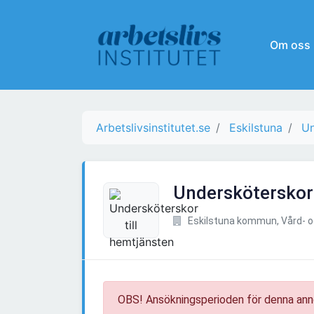
Om oss
Arbetslivsinstitutet.se
Eskilstuna
Un
Undersköterskor 
Eskilstuna kommun, Vård- 
OBS! Ansökningsperioden för denna ann