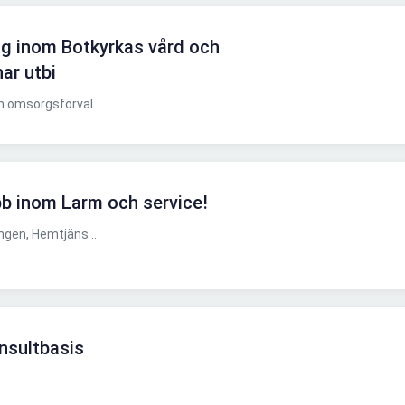
ng inom Botkyrkas vård och
ar utbi
 omsorgsförval ..
bb inom Larm och service!
gen, Hemtjäns ..
nsultbasis