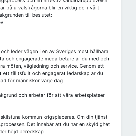
ingsprocess och en effektiv kandidatupplevelse
r på urvalsfrågorna blir en viktig del i vårt
kgrunden till beslutet:
ev
 och leder vägen i en av Sveriges mest hållbara
a och engagerade medarbetare är du med och
ara möten, vägledning och service. Genom ett
tt tillitsfullt och engagerat ledarskap är du
nad för människor varje dag.
grund och arbetar för att våra arbetsplatser
i Eskilstuna kommun krigsplaceras. Om din tjänst
processen. Det innebär att du har en skyldighet
der höjd beredskap.