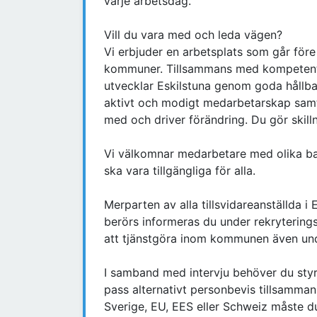
varje arbetsdag.
Vill du vara med och leda vägen?
Vi erbjuder en arbetsplats som går före
kommuner. Tillsammans med kompetent
utvecklar Eskilstuna genom goda hållb
aktivt och modigt medarbetarskap samt e
med och driver förändring. Du gör skill
Vi välkomnar medarbetare med olika bak
ska vara tillgängliga för alla.
Merparten av alla tillsvidareanställda 
berörs informeras du under rekryterings
att tjänstgöra inom kommunen även un
I samband med intervju behöver du sty
pass alternativt personbevis tillsamma
Sverige, EU, EES eller Schweiz måste du 