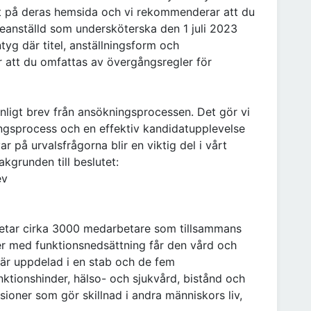
et på deras hemsida och vi rekommenderar att du
reanställd som undersköterska den 1 juli 2023
tyg där titel, anställningsform och
r att du omfattas av övergångsregler för
nligt brev från ansökningsprocessen. Det gör vi
ingsprocess och en effektiv kandidatupplevelse
r på urvalsfrågorna blir en viktig del i vårt
kgrunden till beslutet:
ev
etar cirka 3000 medarbetare som tillsammans
oner med funktionsnedsättning får den vård och
är uppdelad i en stab och de fem
tionshinder, hälso- och sjukvård, bistånd och
sioner som gör skillnad i andra människors liv,