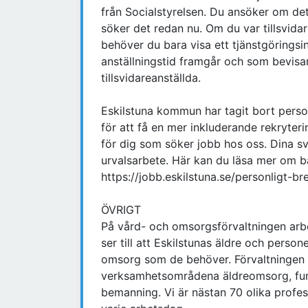
från Socialstyrelsen. Du ansöker om d
söker det redan nu. Om du var tillsvida
behöver du bara visa ett tjänstgöringsin
anställningstid framgår och som bevisa
tillsvidareanställda.
Eskilstuna kommun har tagit bort perso
för att få en mer inkluderande rekryter
för dig som söker jobb hos oss. Dina sva
urvalsarbete. Här kan du läsa mer om ba
https://jobb.eskilstuna.se/personligt-br
ÖVRIGT
På vård- och omsorgsförvaltningen arb
ser till att Eskilstunas äldre och pers
omsorg som de behöver. Förvaltningen 
verksamhetsområdena äldreomsorg, funk
bemanning. Vi är nästan 70 olika profes