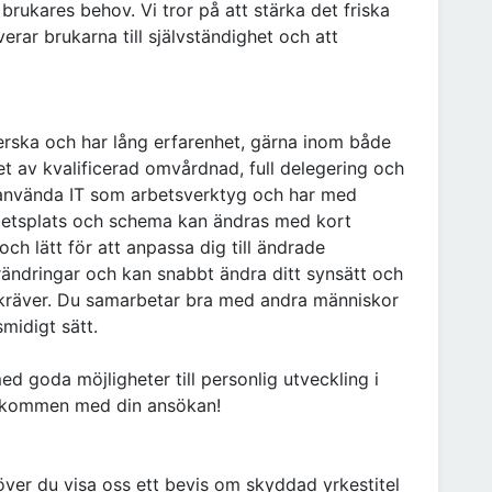
 brukares behov. Vi tror på att stärka det friska
ar brukarna till självständighet och att
erska och har lång erfarenhet, gärna inom både
t av kvalificerad omvårdnad, full delegering och
t använda IT som arbetsverktyg och har med
rbetsplats och schema kan ändras med kort
ch lätt för att anpassa dig till ändrade
rändringar och kan snabbt ändra ditt synsätt och
en kräver. Du samarbetar bra med andra människor
smidigt sätt.
ed goda möjligheter till personlig utveckling i
älkommen med din ansökan!
höver du visa oss ett bevis om skyddad yrkestitel