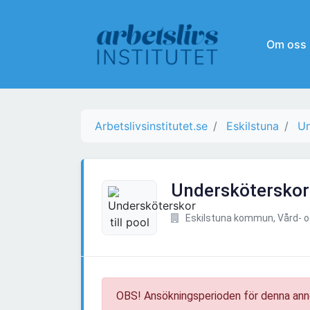
Om oss
Arbetslivsinstitutet.se
Eskilstuna
Un
Undersköterskor t
Eskilstuna kommun, Vård- 
OBS! Ansökningsperioden för denna ann