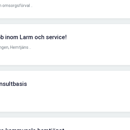
 omsorgsförval ..
bb inom Larm och service!
gen, Hemtjäns ..
nsultbasis