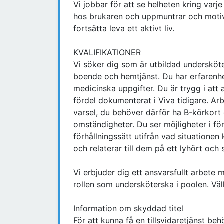
Vi jobbar för att se helheten kring varje
hos brukaren och uppmuntrar och motiver
fortsätta leva ett aktivt liv.
KVALIFIKATIONER
Vi söker dig som är utbildad undersköt
boende och hemtjänst. Du har erfarenhe
medicinska uppgifter. Du är trygg i at
fördel dokumenterat i Viva tidigare. A
varsel, du behöver därför ha B-körkort o
omständigheter. Du ser möjligheter i fö
förhållningssätt utifrån vad situation
och relaterar till dem på ett lyhört och 
Vi erbjuder dig ett ansvarsfullt arbete m
rollen som undersköterska i poolen. V
Information om skyddad titel
För att kunna få en tillsvidaretjänst be