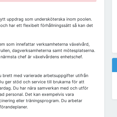
t nytt uppdrag som undersköterska inom poolen.
ch har ett flexibelt förhållningssätt så kan det
fem som innefattar verksamheterna växelvård,
trullen, dagverksamheterna samt mötesplatserna.
 närmsta chef är växelvårdens enhetschef.
 brett med varierade arbetsuppgifter utifrån
 ger stöd och service till brukarna för att
vardag. Du har nära samverkan med och utför
rad personal. Det kan exempelvis vara
cinering eller träningsprogram. Du arbetar
örandeplaner.