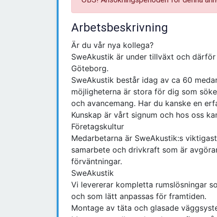
Arbetsbeskrivning
Är du vår nya kollega?
SweAkustik är under tillväxt och därför l
Göteborg.
SweAkustik består idag av ca 60 medar
möjligheterna är stora för dig som söker
och avancemang. Har du kanske en erfar
Kunskap är vårt signum och hos oss kan 
Företagskultur
Medarbetarna är SweAkustik:s viktigaste
samarbete och drivkraft som är avgöran
förväntningar.
SweAkustik
Vi levererar kompletta rumslösningar s
och som lätt anpassas för framtiden.
Montage av täta och glasade väggsyst