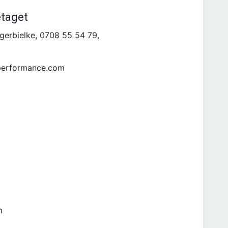
etaget
erbielke, 0708 55 54 79,
eperformance.com
m