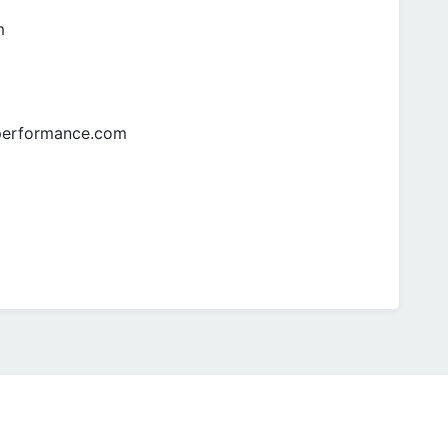
m
eperformance.com