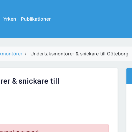
Yrken
Publikationer
kmontörer
Undertaksmontörer & snickare till Göteborg
r & snickare till
onsen har passerat.