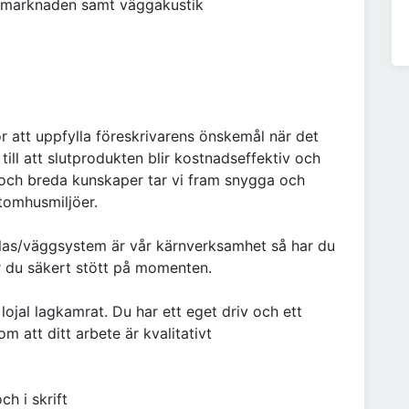
å marknaden samt väggakustik
för att uppfylla föreskrivarens önskemål när det
till att slutprodukten blir kostnadseffektiv och
 och breda kunskaper tar vi fram snygga och
tomhusmiljöer.
las/väggsystem är vår kärnverksamhet så har du
r du säkert stött på momenten.
ojal lagkamrat. Du har ett eget driv och ett
 att ditt arbete är kvalitativt
ch i skrift