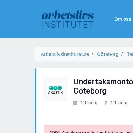
Om oss
Arbetslivsinstitutet.se
Göteborg
Ta
Undertaksmontöre
Göteborg
Göteborg
Göteborg
OBS! Ansökningsperioden för denna ann