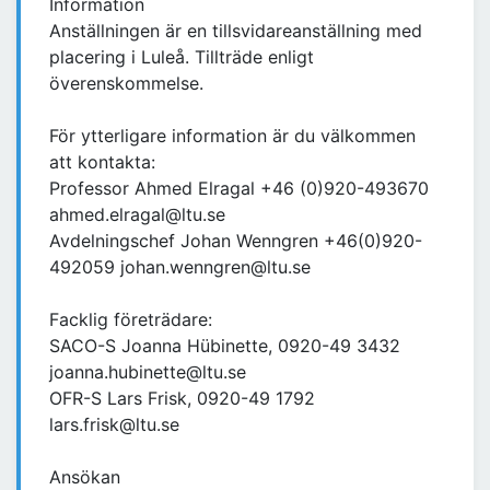
Information
Anställningen är en tillsvidareanställning med
placering i Luleå. Tillträde enligt
överenskommelse.
För ytterligare information är du välkommen
att kontakta:
Professor Ahmed Elragal +46 (0)920-493670
ahmed.elragal@ltu.se
Avdelningschef Johan Wenngren +46(0)920-
492059 johan.wenngren@ltu.se
Facklig företrädare:
SACO-S Joanna Hübinette, 0920-49 3432
joanna.hubinette@ltu.se
OFR-S Lars Frisk, 0920-49 1792
lars.frisk@ltu.se
Ansökan