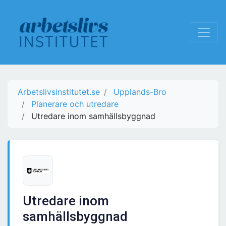
Arbetslivsinstitutet.se
Upplands-Bro
Planerare och utredare
Utredare inom samhällsbyggnad
Utredare inom
samhällsbyggnad