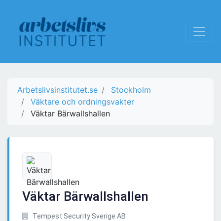
Arbetslivsinstitutet.se
Stockholm
Väktare och ordningsvakter
Väktar Bärwallshallen
Väktar Bärwallshallen
Tempest Security Sverige AB