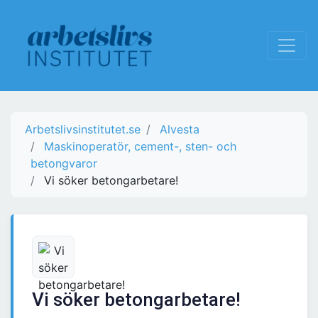
Arbetslivsinstitutet.se
Alvesta
Maskinoperatör, cement-, sten- och
betongvaror
Vi söker betongarbetare!
Vi söker betongarbetare!