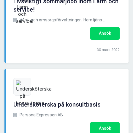
Livsviktigt sommarjobb inom Larm och
service!
Vård- och omsorgsförvaltningen, Hemtjäns ..
Ansök
30 mars 2022
Undersköterska på konsultbasis
PersonalExpressen AB
Ansök