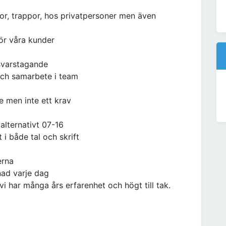
lor, trappor, hos privatpersoner men även
för våra kunder
nsvarstagande
och samarbete i team
e men inte ett krav
alternativt 07-16
i både tal och skrift
erna
nad varje dag
i har många års erfarenhet och högt till tak.