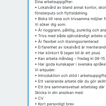
Dina arbetsuppgifter:
• Lokalvård av bland annat kontor, sko
fönsterputs och flyttstädning.
• Bidra till rena och trivsamma miljöer 
Vi söker dig som:
• Är noggrann, pålitlig, punktlig och a
• Trivs med både självständigt arbete 
• Är flexibel och lösningsorienterad
• Erfarenhet av lokalvård är meriterand
• Har körkort B (egen bil är ett plus)
• Kan arbeta måndag – fredag kl 06-15 
• Har goda kunskaper i svenska språket 
Vi erbjuder:
• Introduktion och stöd i arbetsuppgift
• Ett varierande arbete där du gör skill
• Ett bra sammansvetsat arbetslag där v
Skicka in din ansökan med:
• CV
• Kort personligt brev