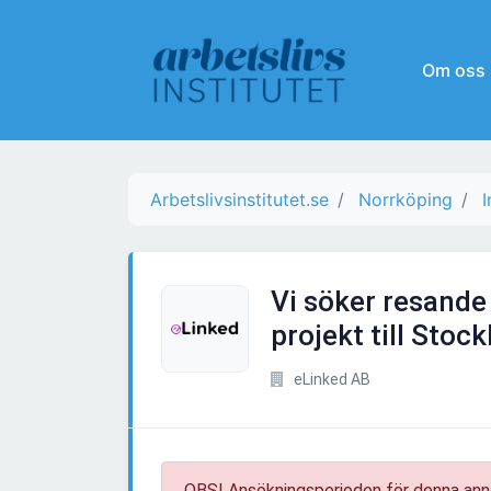
Om oss
Arbetslivsinstitutet.se
Norrköping
I
Vi söker resande 
projekt till Stoc
eLinked AB
OBS! Ansökningsperioden för denna ann