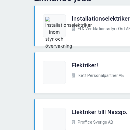
Installationselektrike
El & Ventilationsstyr i Öst A
Elektriker!
Ikett Personalpartner AB
Elektriker tilll Nässjö.
Proffice Sverige AB