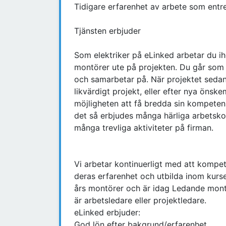
Tidigare erfarenhet av arbete som entre
Tjänsten erbjuder
Som elektriker på eLinked arbetar du i
montörer ute på projekten. Du går som u
och samarbetar på. När projektet sedan 
likvärdigt projekt, eller efter nya önsk
möjligheten att få bredda sin kompeten
det så erbjudes många härliga arbetsko
många trevliga aktiviteter på firman.
Vi arbetar kontinuerligt med att kompet
deras erfarenhet och utbilda inom kurse
års montörer och är idag Ledande mont
är arbetsledare eller projektledare.
eLinked erbjuder:
God lön efter bakgrund/erfarenhet