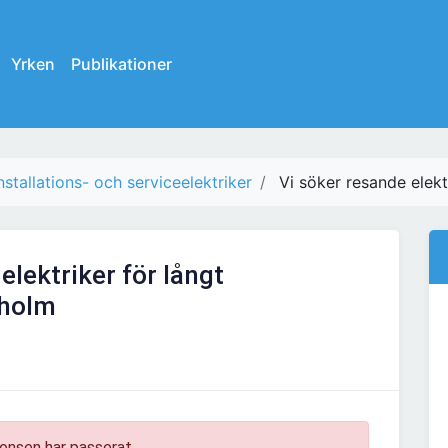
Yrken
Publikationer
nstallations- och serviceelektriker
Vi söker resande elekt
elektriker för långt
kholm
onsen har passerat.