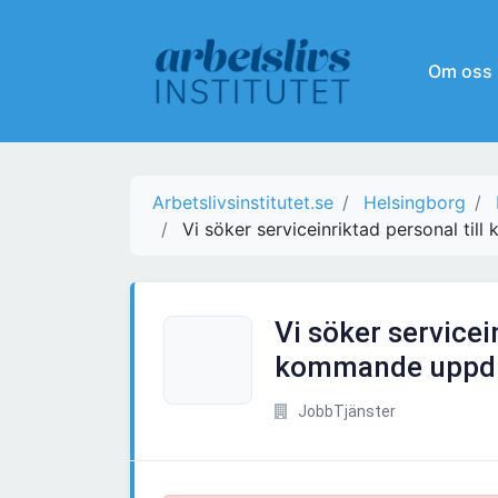
Om oss
Arbetslivsinstitutet.se
Helsingborg
Vi söker serviceinriktad personal ti
Vi söker servicei
kommande uppdra
JobbTjänster