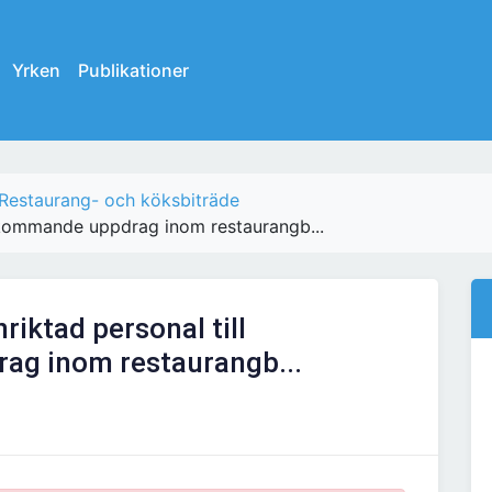
Yrken
Publikationer
Restaurang- och köksbiträde
ll kommande uppdrag inom restaurangb...
nriktad personal till
g inom restaurangb...