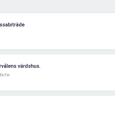
ssabiträde
rvålens värdshus.
Ek.För.