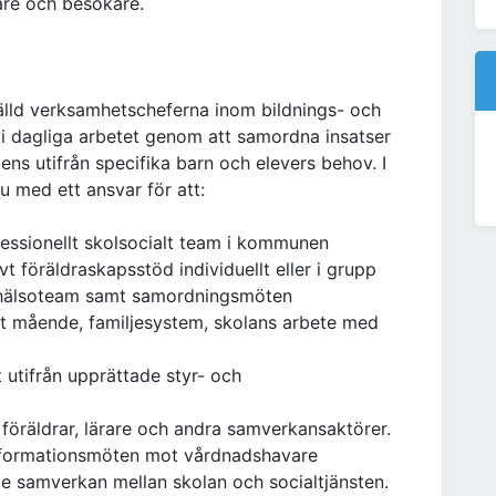
are och besökare.
älld verksamhetscheferna inom bildnings- och
t i dagliga arbetet genom att samordna insatser
ens utifrån specifika barn och elevers behov. I
 med ett ansvar för att:
ofessionellt skolsocialt team i kommunen
t föräldraskapsstöd individuellt eller i grupp
evhälsoteam samt samordningsmöten
alt mående, familjesystem, skolans arbete med
utifrån upprättade styr- och
föräldrar, lärare och andra samverkansaktörer.
 informationsmöten mot vårdnadshavare
de samverkan mellan skolan och socialtjänsten.