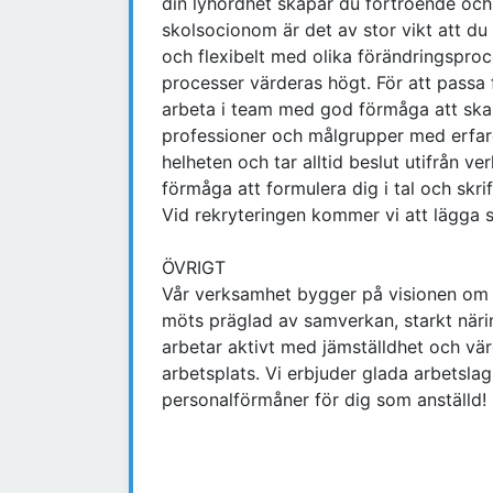
din lyhördhet skapar du förtroende och
skolsocionom är det av stor vikt att du 
och flexibelt med olika förändringsproc
processer värderas högt. För att passa 
arbeta i team med god förmåga att sk
professioner och målgrupper med erfaren
helheten och tar alltid beslut utifrån
förmåga att formulera dig i tal och skr
Vid rekryteringen kommer vi att lägga st
ÖVRIGT
Vår verksamhet bygger på visionen om 
möts präglad av samverkan, starkt näri
arbetar aktivt med jämställdhet och 
arbetsplats. Vi erbjuder glada arbetsla
personalförmåner för dig som anställd!