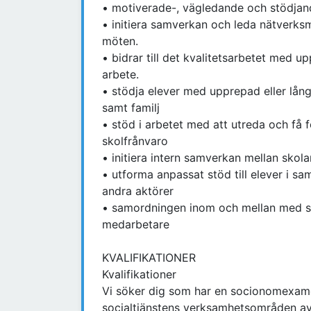
• motiverade-, vägledande och stödja
• initiera samverkan och leda nätverks
möten.
• bidrar till det kvalitetsarbetet med u
arbete.
• stödja elever med upprepad eller lån
samt familj
• stöd i arbetet med att utreda och få 
skolfrånvaro
• initiera intern samverkan mellan skol
• utforma anpassat stöd till elever i 
andra aktörer
• samordningen inom och mellan med sk
medarbetare
KVALIFIKATIONER
Kvalifikationer
Vi söker dig som har en socionomexamen
socialtjänstens verksamhetsområden av