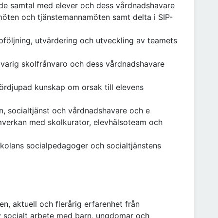
nde samtal med elever och dess vårdnadshavare
möten och tjänstemannamöten samt delta i SIP-
ppföljning, utvärdering och utveckling av teamets
gvarig skolfrånvaro och dess vårdnadshavare
fördjupad kunskap om orsak till elevens
an, socialtjänst och vårdnadshavare och e
samverkan med skolkurator, elevhälsoteam och
olans socialpedagoger och socialtjänstens
, aktuell och flerårig erfarenhet från
 socialt arbete med barn, ungdomar och