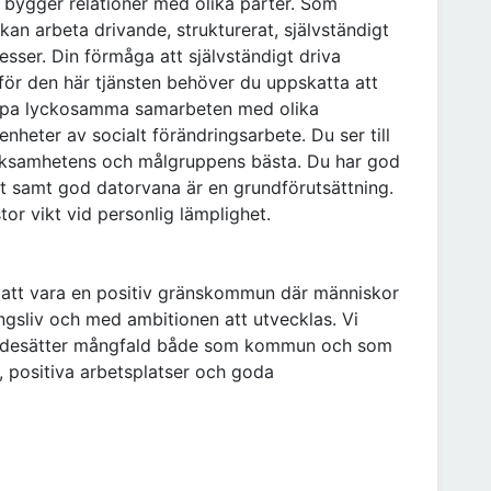
 bygger relationer med olika parter. Som
kan arbeta drivande, strukturerat, självständigt
esser. Din förmåga att självständigt driva
för den här tjänsten behöver du uppskatta att
apa lyckosamma samarbeten med olika
heter av socialt förändringsarbete. Du ser till
 verksamhetens och målgruppens bästa. Du har god
ift samt god datorvana är en grundförutsättning.
or vikt vid personlig lämplighet.
att vara en positiv gränskommun där människor
ngsliv och med ambitionen att utvecklas. Vi
värdesätter mångfald både som kommun och som
g, positiva arbetsplatser och goda