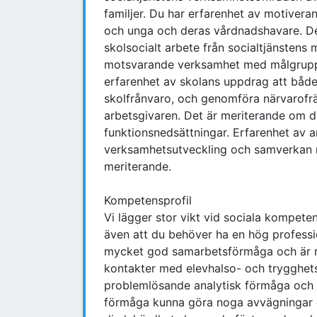
familjer. Du har erfarenhet av motiver
och unga och deras vårdnadshavare. De
skolsocialt arbete från socialtjänstens
motsvarande verksamhet med målgrupp
erfarenhet av skolans uppdrag att båd
skolfrånvaro, och genomföra närvarofrä
arbetsgivaren. Det är meriterande om 
funktionsnedsättningar. Erfarenhet av a
verksamhetsutveckling och samverkan 
meriterande.
Kompetensprofil
Vi lägger stor vikt vid sociala kompete
även att du behöver ha en hög professi
mycket god samarbetsförmåga och är re
kontakter med elevhalso- och trygghet
problemlösande analytisk förmåga och är
förmåga kunna göra noga avvägningar 