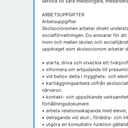
service till våra medborgare, medarbet
ARBETSUPPGIFTER
Arbetsuppgifter
Skolsocionomen arbetar direkt underst
socialförvaltningen. Du ansvarar för at
inom och mellan skolan och socialtjänst
uppdraget som skolsocionom arbetar du
• starta, driva och utveckla ett tvärpr
• informera om erbjudande till presumtiv
• vid behov delta i trygghets- och el
• kartläggningsarbete utifrån skolsoci
närvaron.
• kontakt- och uppsökande verksamhet 
förhållningsdokument
• arbeta relationsskapande med elever, 
• deltagande vid skol-, föräldra- och
• utgöra en konsultativ funktion gällan