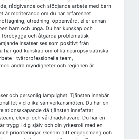
ande, rådgivande och stödjande arbete med barn
t är meriterande om du har erfarenhet
 mottagning, utredning, öppenvård, eller annan
en barn och unga. Du har kunskap och
e förebygga och åtgärda problematisk
mjande insatser ses som positivt från
du har god kunskap om olika neuropsykiatriska
rbete i tvärprofessionella team,
med andra myndigheter och regionen är
nser och personlig lämplighet. Tjänsten innebär
onalitet vid olika samverkansmöten. Du har en
lationsskapande då tjänsten innefattar
steam, elever och vårdnadshavare. Du har en
 trygg i dig själv och din yrkesroll med en
och prioriteringar. Genom ditt engagemang och