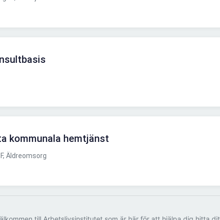
nsultbasis
sta kommunala hemtjänst
F, Äldreomsorg
älkommen till Arbetslivsinstitutet som är här för att hjälpa dig hitta di