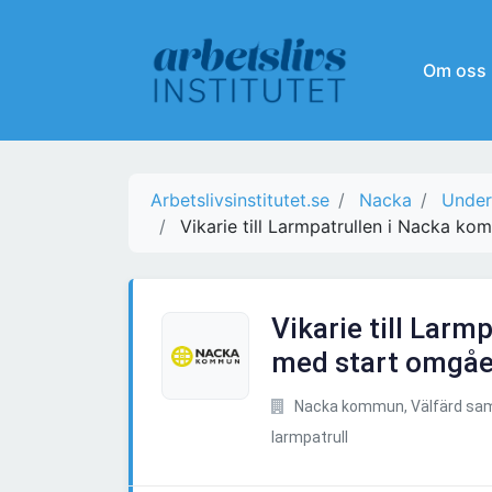
Om oss
Arbetslivsinstitutet.se
Nacka
Under
Vikarie till Larmpatrullen i Nacka 
Vikarie till Lar
med start omgå
Nacka kommun, Välfärd samh
larmpatrull