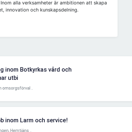
. Inom alla verksamheter är ambitionen att skapa
tet, innovation och kunskapsdelning.
ng inom Botkyrkas vård och
ar utbi
 omsorgsförval ..
bb inom Larm och service!
gen, Hemtjäns ..