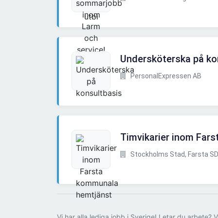
Undersköterska på ko
PersonalExpressen AB
Timvikarier inom Far
Stockholms Stad, Farsta SD
Vi har alla lediga jobb i Sverige! Letar du arbete? V