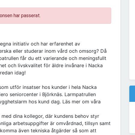
onsen har passerat.
gna initiativ och har erfarenhet av
erska eller studerar inom vård och omsorg? Då
atrullen får du ett varierande och meningsfullt
het och livskvalitet för äldre invånare i Nacka
edan idag!
som utför insatser hos kunder i hela Nacka
ero seniorcenter i Björknäs. Larmpatrullen
trygghetslarm hos kund dag. Läs mer om våra
s med dina kollegor, där kundens behov styr
nliga arbetsuppgifter är omvårdnad, tillsyn samt
rekomma även tekniska åtgärder så som att