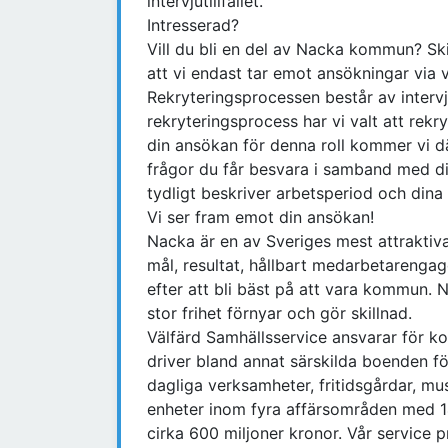
intervjutillfället.
Intresserad?
Vill du bli en del av Nacka kommun? Sk
att vi endast tar emot ansökningar via 
Rekryteringsprocessen består av intervj
rekryteringsprocess har vi valt att rek
din ansökan för denna roll kommer vi dä
frågor du får besvara i samband med di
tydligt beskriver arbetsperiod och dina
Vi ser fram emot din ansökan!
Nacka är en av Sveriges mest attrakt
mål, resultat, hållbart medarbetarenga
efter att bli bäst på att vara kommun
stor frihet förnyar och gör skillnad.
Välfärd Samhällsservice ansvarar för k
driver bland annat särskilda boenden f
dagliga verksamheter, fritidsgårdar, mus
enheter inom fyra affärsområden med 1
cirka 600 miljoner kronor. Vår service p