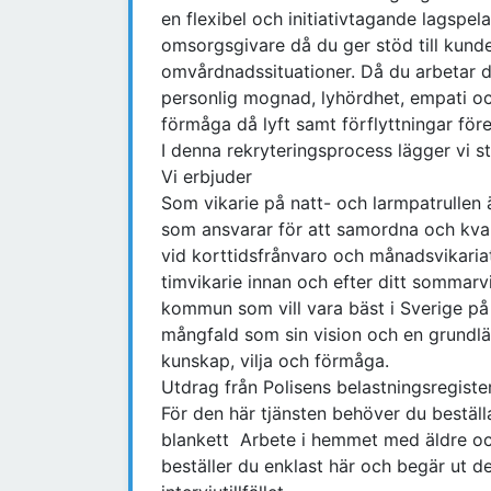
en flexibel och initiativtagande lagspela
omsorgsgivare då du ger stöd till kunde
omvårdnadssituationer. Då du arbetar 
personlig mognad, lyhördhet, empati och
förmåga då lyft samt förflyttningar fö
I denna rekryteringsprocess lägger vi st
Vi erbjuder
Som vikarie på natt- och larmpatrullen
som ansvarar för att samordna och kv
vid korttidsfrånvaro och månadsvikaria
timvikarie innan och efter ditt sommarvi
kommun som vill vara bäst i Sverige p
mångfald som sin vision och en grundlä
kunskap, vilja och förmåga.
Utdrag från Polisens belastningsregist
För den här tjänsten behöver du beställa
blankett Arbete i hemmet med äldre o
beställer du enklast här och begär ut d