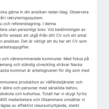
icka gärna in din ansökan redan idag. Observera
vårt rekryteringssystem.
u och referenstagning. I denna
rytera utan personligt brev. Vid bedömningen av
rför endast att utgå ifrån ditt CV och ett antal
n ansökan. Det är viktigt att du har ett CV som
 arbetsuppgifter.
iva och välrenommerade kommuner. Med fokus på
gemang och ständig utveckling strävar Nacka
. Nacka kommun är arbetsgivaren för dig som med
ommunens produktion av välfärdstjänster och
ör äldre och personer med särskilda behov,
ikskola och kulturhus. Totalt har vi drygt fyrtio
400 medarbetare och tillsammans omsätter vi
räglas av effektivt resursutnyttjande, starkt