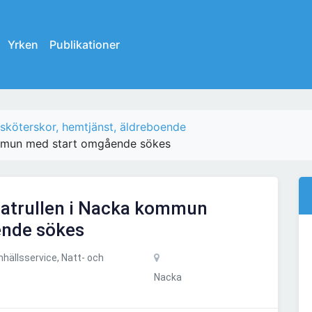
Yrken
Publikationer
sköterskor, hemtjänst, äldreboende
kommun med start omgående sökes
mpatrullen i Nacka kommun
ende sökes
ällsservice, Natt- och
Nacka