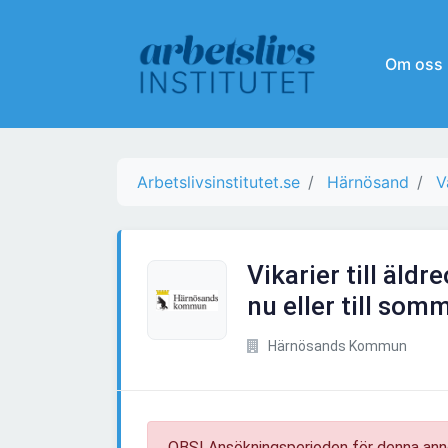
Om oss
Arbetslivsinstitutet.se
Härnösand
V
Vikarier till äld
nu eller till som
Härnösands Kommun
OBS! Ansökningsperioden för denna ann