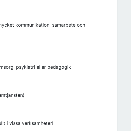
r mycket kommunikation, samarbete och
omsorg, psykiatri eller pedagogik
hemtjänsten)
llt i vissa verksamheter!