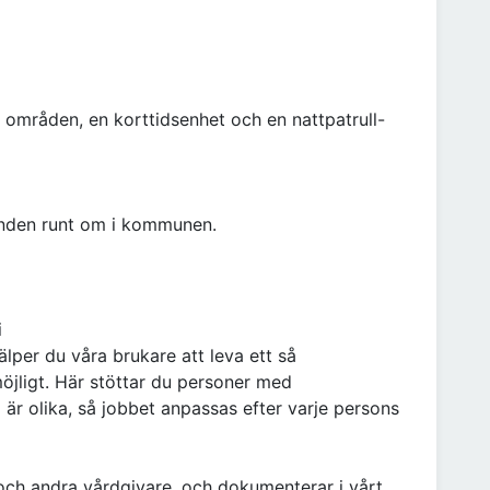
 områden, en korttidsenhet och en nattpatrull-
enden runt om i kommunen.
i
älper du våra brukare att leva ett så
möjligt. Här stöttar du personer med
a är olika, så jobbet anpassas efter varje persons
och andra vårdgivare, och dokumenterar i vårt