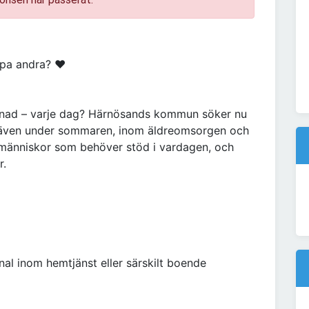
älpa andra? ♥
killnad – varje dag? Härnösands kommun söker nu
n även under sommaren, inom äldreomsorgen och
 människor som behöver stöd i vardagen, och
r.
l inom hemtjänst eller särskilt boende