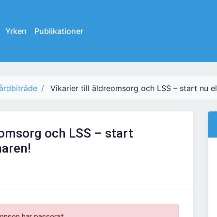
Yrken
Publikationer
årdbiträde
Vikarier till äldreomsorg och LSS – start nu el
reomsorg och LSS – start
maren!
onsen har passerat.