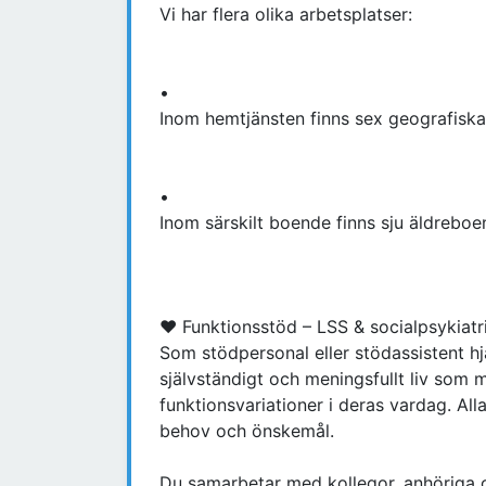
Vi har flera olika arbetsplatser:
•
Inom hemtjänsten finns sex geografiska
•
Inom särskilt boende finns sju äldrebo
♥ Funktionsstöd – LSS & socialpsykiatr
Som stödpersonal eller stödassistent hj
självständigt och meningsfullt liv som 
funktionsvariationer i deras vardag. All
behov och önskemål.
Du samarbetar med kollegor, anhöriga 