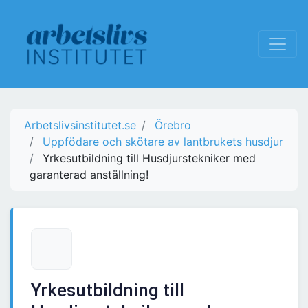
Arbetslivsinstitutet.se
Örebro
Uppfödare och skötare av lantbrukets husdjur
Yrkesutbildning till Husdjurstekniker med
garanterad anställning!
Yrkesutbildning till