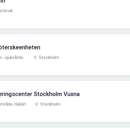
in
stervik
köterskeenheten
, sjukvårds- ..
Stockholm
iteringscenter Stockholm Vuxna
åde, Habilit ..
Stockholm