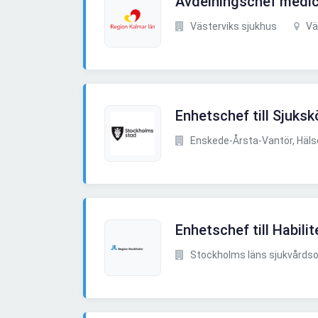
Avdelningschef medic
Västerviks sjukhus
Vä
Enhetschef till Sjuks
Enskede-Årsta-Vantör, Hälso-
Enhetschef till Habil
Stockholms läns sjukvårdsomr