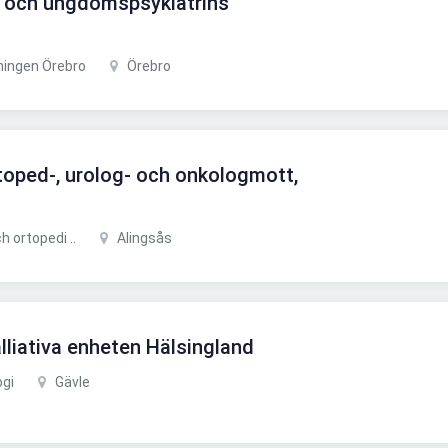
n- och ungdomspsykiatrins
ningen Örebro
Örebro
rtoped-, urolog- och onkologmott,
h ortopedi ..
Alingsås
lliativa enheten Hälsingland
ogi
Gävle