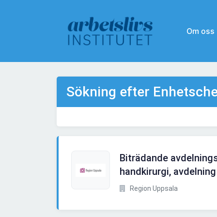
Om oss
Sökning efter Enhetsch
Biträdande avdelnings
handkirurgi, avdelning
Region Uppsala