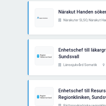
Närakut Handen söke
Närakuter SLSO, Närakut H
Enhetschef till läka
Sundsvall
Länssjukvård Somatik
Enhetschef till Resur
Regionkliniken, Sundsv
Rättspsykiatriska regionklin