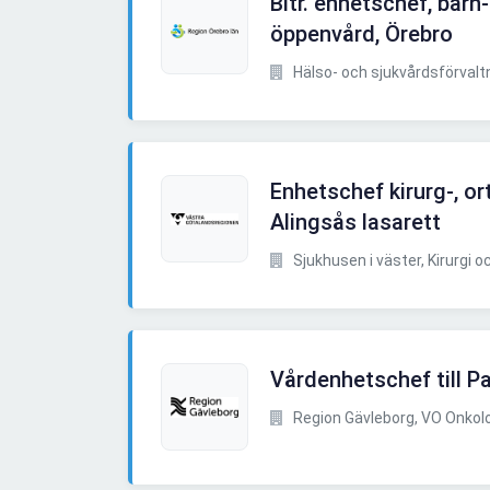
Bitr. enhetschef, bar
öppenvård, Örebro
Hälso- och sjukvårdsförvalt
Enhetschef kirurg-, o
Alingsås lasarett
Sjukhusen i väster, Kirurgi oc
Vårdenhetschef till Pa
Region Gävleborg, VO Onkol