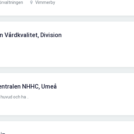
rvaltningen
Vimmerby
n Vårdkvalitet, Division
entralen NHHC, Umeå
huvud och ha ..