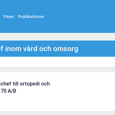
Yrken
Publikationer
ef inom vård och omsorg
chef till ortopedi och
 70 A/B