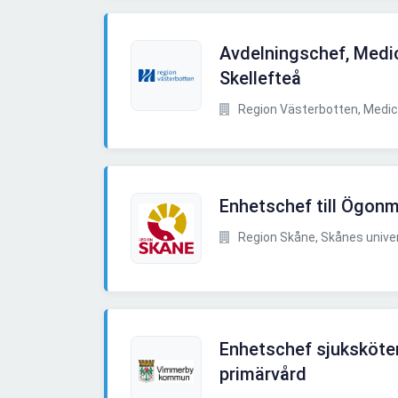
Avdelningschef, Medici
Skellefteå
Region Västerbotten, Medicin
Enhetschef till Ögon
Region Skåne, Skånes univer
Enhetschef sjuksköt
primärvård