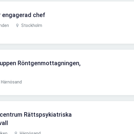
r engagerad chef
anden
Stockholm
rgruppen Röntgenmottagningen,
Härnösand
scentrum Rättspsykiatriska
all
iken
Härnösand