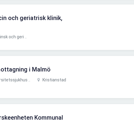
n och geriatrisk klinik,
sk och geri ..
mottagning i Malmö
sitetssjukhus ..
Kristianstad
erskeenheten Kommunal