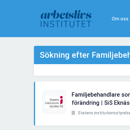
Om oss
Sökning efter Familjebe
Familjebehandlare som v
förändring | SiS Eknäs
Statens institutionsstyrelse (