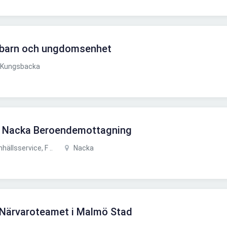
l barn och ungdomsenhet
Kungsbacka
ill Nacka Beroendemottagning
llsservice, F ..
Nacka
l Närvaroteamet i Malmö Stad