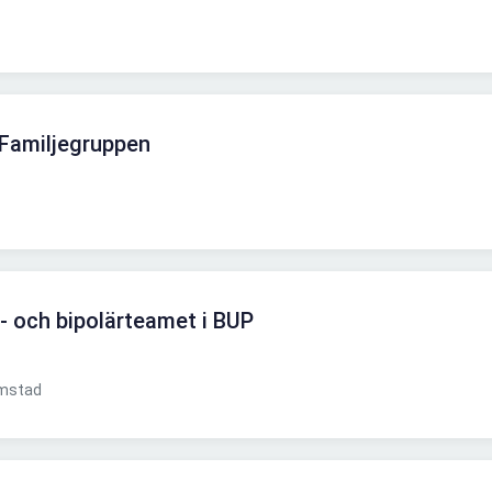
 Familjegruppen
s- och bipolärteamet i BUP
mstad