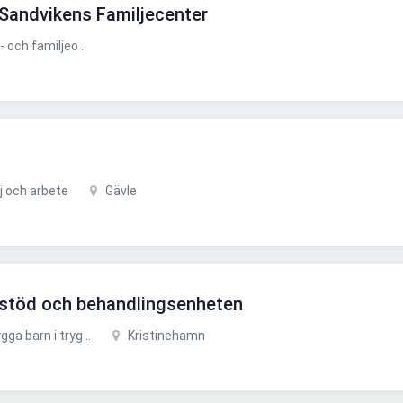
l Sandvikens Familjecenter
och familjeo ..
j och arbete
Gävle
l stöd och behandlingsenheten
a barn i tryg ..
Kristinehamn