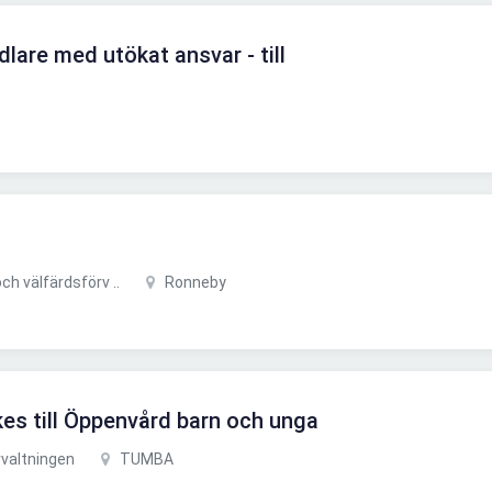
lare med utökat ansvar - till
h välfärdsförv ..
Ronneby
es till Öppenvård barn och unga
valtningen
TUMBA