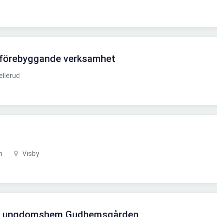
l förebyggande verksamhet
llerud
n
Visby
SIS ungdomshem Gudhemsgården