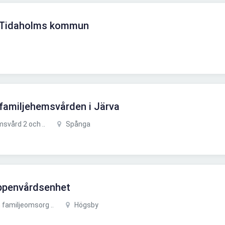
ll Tidaholms kommun
l familjehemsvården i Järva
svård 2 och ..
Spånga
öppenvårdsenhet
familjeomsorg ..
Högsby