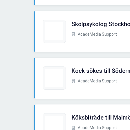
Skolpsykolog Stockh
AcadeMedia Support
Kock sökes till Söde
AcadeMedia Support
Köksbiträde till Mal
AcadeMedia Support