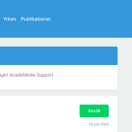
Yrken
Publikationer
etaget AcadeMedia Support.
Ansök
26 juni 2026