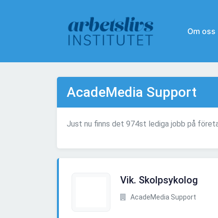
Om oss
AcadeMedia Support
Just nu finns det 974st lediga jobb på för
Vik. Skolpsykolog
AcadeMedia Support