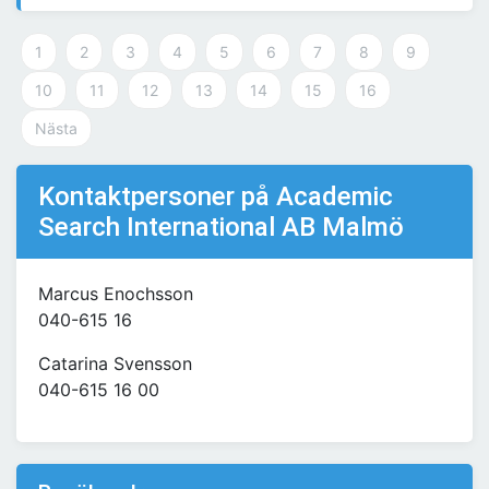
1
2
3
4
5
6
7
8
9
10
11
12
13
14
15
16
Nästa
Kontaktpersoner på Academic
Search International AB Malmö
Marcus Enochsson
040-615 16
Catarina Svensson
040-615 16 00