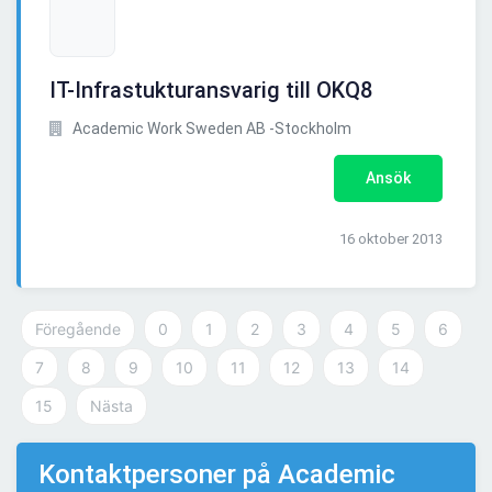
IT-Infrastukturansvarig till OKQ8
Academic Work Sweden AB -Stockholm
Ansök
16 oktober 2013
Föregående
0
1
2
3
4
5
6
7
8
9
10
11
12
13
14
15
Nästa
Kontaktpersoner på Academic