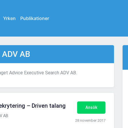
Yrken
Publikationer
h ADV AB
etaget Advice Executive Search ADV AB.
ekrytering – Driven talang
Ansök
DV AB
28 november 2017