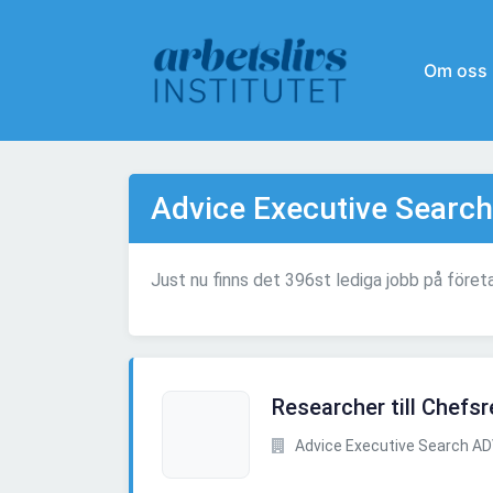
Om oss
Advice Executive Searc
Just nu finns det 396st lediga jobb på för
Researcher till Chefsr
Advice Executive Search A