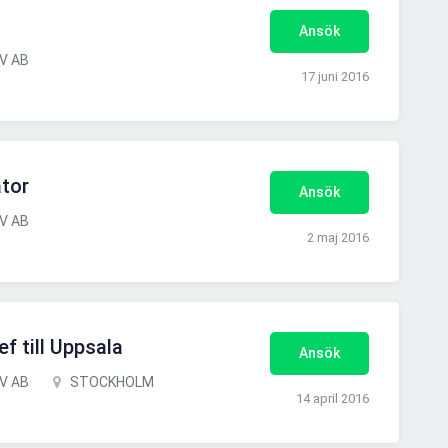
Ansök
DV AB
17 juni 2016
ator
Ansök
DV AB
2 maj 2016
f till Uppsala
Ansök
DV AB
STOCKHOLM
14 april 2016