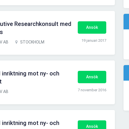
cutive Researchkonsult med
Ansök
as
19 januari 2017
DV AB
STOCKHOLM
inriktning mot ny- och
Ansök
t
7 november 2016
DV AB
inriktning mot ny- och
Ansök