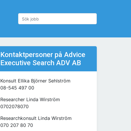
Kontaktpersoner på Advice
Executive Search ADV AB
Konsult Ellika Björner Sehlström
08-545 497 00
Researcher Linda Wirström
0702078070
Researchkonsult Linda Wirström
070 207 80 70