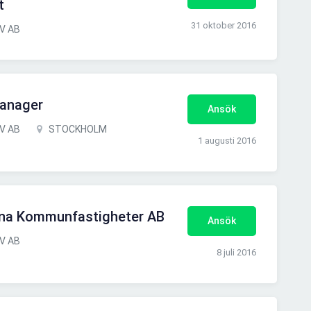
t
31 oktober 2016
DV AB
Manager
Ansök
DV AB
STOCKHOLM
1 augusti 2016
stuna Kommunfastigheter AB
Ansök
DV AB
8 juli 2016