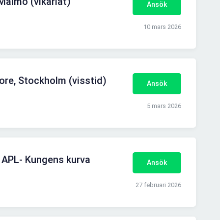
Malmö (vikariat)
Ansök
10 mars 2026
ore, Stockholm (visstid)
Ansök
5 mars 2026
ll APL- Kungens kurva
Ansök
27 februari 2026