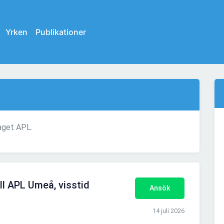
Yrken
Publikationer
taget APL.
ll APL Umeå, visstid
Ansök
14 juli 2026