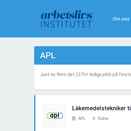
Om oss
APL
Just nu finns det 227st lediga jobb på före
Läkemedelstekniker ti
APL
Solna