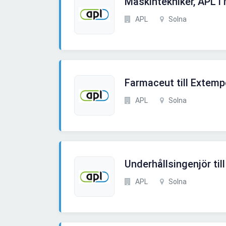
Maskintekniker, APL i 
APL
Solna
Farmaceut till Extemp
APL
Solna
Underhållsingenjör ti
APL
Solna