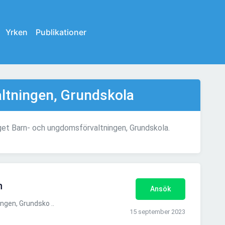
Yrken
Publikationer
ltningen, Grundskola
aget Barn- och ungdomsförvaltningen, Grundskola.
n
Ansök
gen, Grundsko ..
15 september 2023