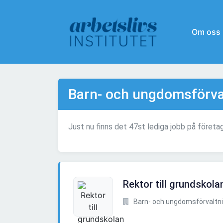
Om oss
Barn- och ungdomsförva
Just nu finns det 47st lediga jobb på föret
Rektor till grundskola
Barn- och ungdomsförvaltnin