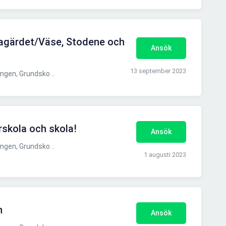
llagärdet/Väse, Stodene och
Ansök
13 september 2023
gen, Grundsko ..
förskola och skola!
Ansök
gen, Grundsko ..
1 augusti 2023
n
Ansök