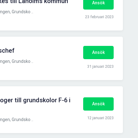
ökes till Laholms kommun
Ansök
gen, Grundsko ..
23 februari 2023
schef
Ansök
gen, Grundsko ..
31 januari 2023
ger till grundskolor F-6 i
Ansök
12 januari 2023
gen, Grundsko ..