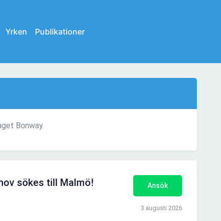
Yrken
Publikationer
taget Bonway.
hov sökes till Malmö!
Ansök
3 augusti 2026