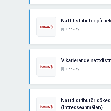
Nattdistributör på he
Bonway
Vikarierande nattdistri
Bonway
Nattdistributör sökes 
(Intresseanmälan)