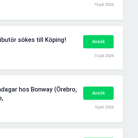
15 juli 2026
ibutör sökes till Köping!
Ansök
15 juli 2026
öndagar hos Bonway (Örebro,
Ansök
o,
9 juni 2026