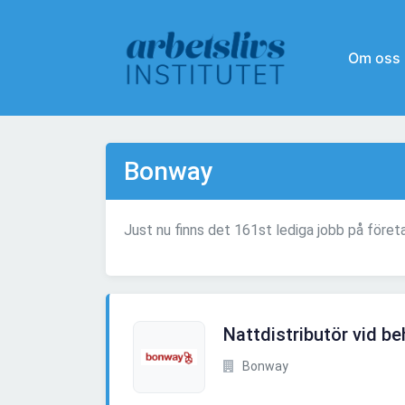
Om oss
Bonway
Just nu finns det 161st lediga jobb på före
Nattdistributör vid be
Bonway