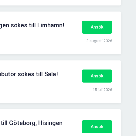
lgen sökes till Limhamn!
Ansök
3 augusti 2026
butör sökes till Sala!
Ansök
15 juli 2026
till Göteborg, Hisingen
Ansök