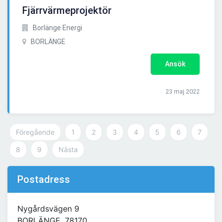
Fjärrvärmeprojektör
Borlänge Energi
BORLÄNGE
Ansök
23 maj 2022
Föregående
1
2
3
4
5
6
7
8
9
Nästa
Postadress
Nygårdsvägen 9
BORLÄNGE, 78170