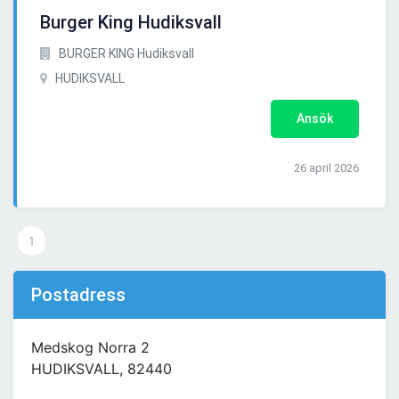
Burger King Hudiksvall
BURGER KING Hudiksvall
HUDIKSVALL
Ansök
26 april 2026
1
Postadress
Medskog Norra 2
HUDIKSVALL, 82440