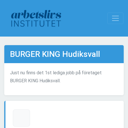
BURGER KING Hudiksvall
Just nu finns det 1st lediga jobb på företaget
BURGER KING Hudiksvall.