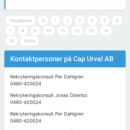
Föregående
0
1
2
3
4
5
6
7
8
9
10
11
12
13
14
15
Nästa
Kontaktpersoner på Cap Urval AB
Rekryteringskonsult Per Dahlgren
0480-420024
Rekryteringskonsult Jonas Österbo
0480-420024
Rekryteringskonsult Per Dahlgren
0480-420024