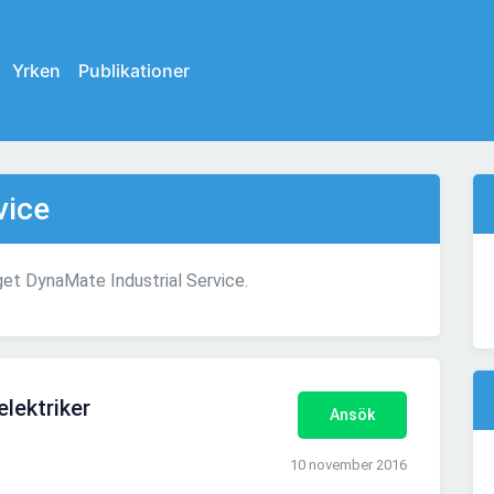
Yrken
Publikationer
vice
get DynaMate Industrial Service.
elektriker
Ansök
10 november 2016