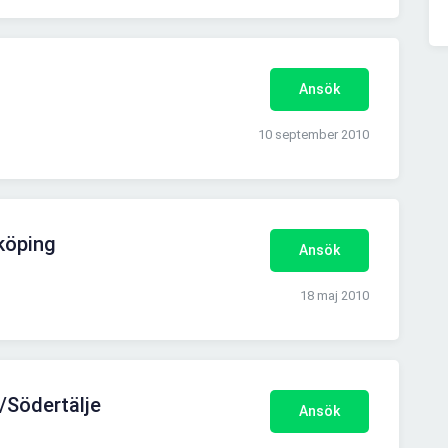
Ansök
10 september 2010
köping
Ansök
18 maj 2010
r/Södertälje
Ansök