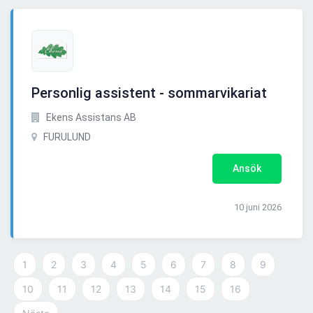
Personlig assistent - sommarvikariat
Ekens Assistans AB
FURULUND
Ansök
10 juni 2026
1
2
3
4
5
6
7
8
9
10
11
12
13
14
15
16