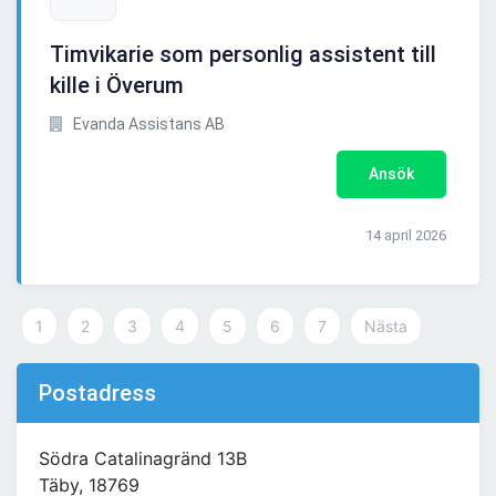
Timvikarie som personlig assistent till
kille i Överum
Evanda Assistans AB
Ansök
14 april 2026
1
2
3
4
5
6
7
Nästa
Postadress
Södra Catalinagränd 13B
Täby, 18769