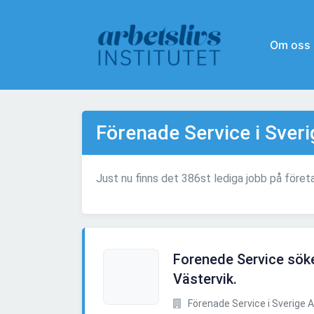
Om oss
Förenade Service i Sver
Just nu finns det 386st lediga jobb på föret
Forenede Service söker
Västervik.
Förenade Service i Sverige 