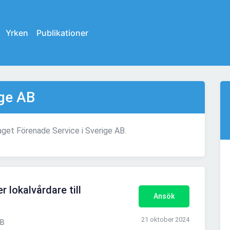
Yrken
Publikationer
ige AB
aget Förenade Service i Sverige AB.
 lokalvårdare till
Ansök
21 oktober 2024
AB