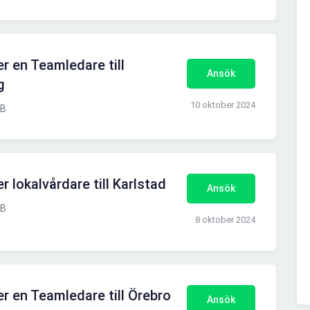
r en Teamledare till
Ansök
g
10 oktober 2024
AB
 lokalvårdare till Karlstad
Ansök
AB
8 oktober 2024
r en Teamledare till Örebro
Ansök