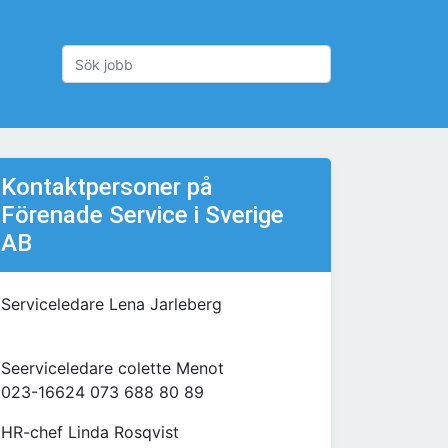
Kontaktpersoner på
Förenade Service i Sverige
AB
Serviceledare Lena Jarleberg
Seerviceledare colette Menot
023-16624 073 688 80 89
HR-chef Linda Rosqvist