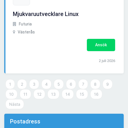
Mjukvaruutvecklare Linux
Futuria
Västerås
Ansök
2 juli 2026
1
2
3
4
5
6
7
8
9
10
11
12
13
14
15
16
Nästa
Postadress