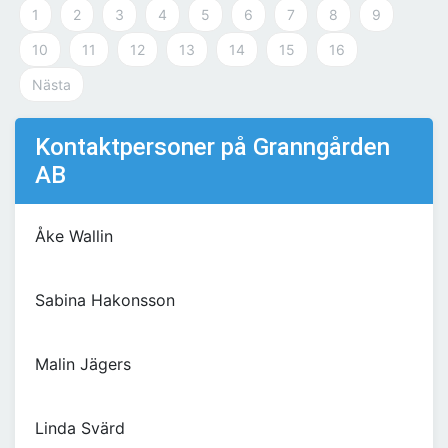
1
2
3
4
5
6
7
8
9
10
11
12
13
14
15
16
Nästa
Kontaktpersoner på Granngården
AB
Åke Wallin
Sabina Hakonsson
Malin Jägers
Linda Svärd