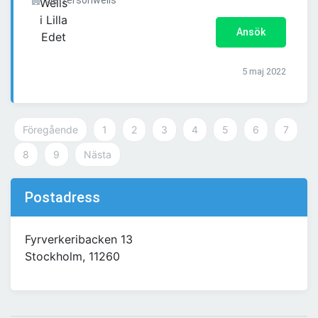
Jeffersonwells
Ansök
5 maj 2022
Föregående
1
2
3
4
5
6
7
8
9
Nästa
Postadress
Fyrverkeribacken 13
Stockholm, 11260