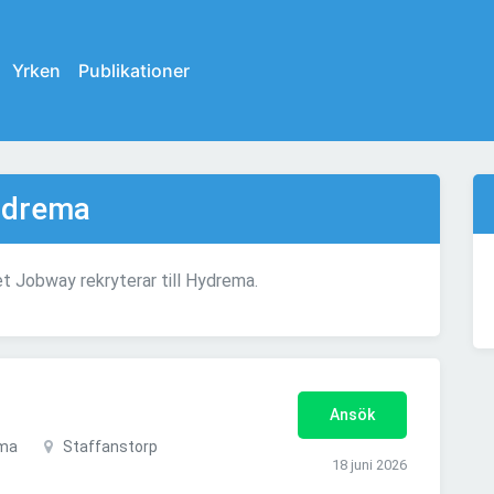
Yrken
Publikationer
Hydrema
et Jobway rekryterar till Hydrema.
Ansök
ema
Staffanstorp
18 juni 2026