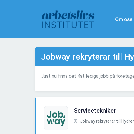
Om oss
Jobway rekryterar till 
Just nu finns det 4st lediga jobb på företag
Servicetekniker
Jobway rekryterar till Hydr