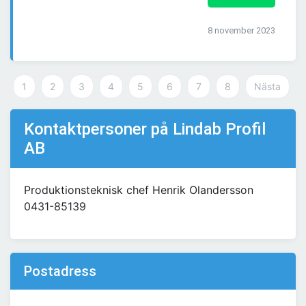
8 november 2023
1
2
3
4
5
6
7
8
Nästa
Kontaktpersoner på Lindab Profil
AB
Produktionsteknisk chef Henrik Olandersson
0431-85139
Postadress