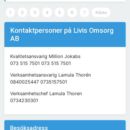
1
2
3
4
5
6
7
Nästa
Kontaktpersoner på Livis Omsorg
AB
Kvalitetsansvarig Million Jokabs
073 515 7501 073 515 7501
Verksamhetsansvarig Lamula Thorén
0840025447 0735157501
Verksamhetschef Lamula Thoren
0734230301
Besöksadress